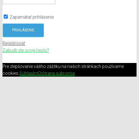
Zapamätať prihlásenie
Registrovať
Zabudli ste svoje heslo?
Pre zlepšovanie vášho zážitku na našich stránkach používame
cookies.
Súhlasím
Ochrana súkromia