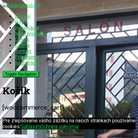
Domov
O nás
Rezervácia
Naše produkty
Cenník
Galéria
Kontakt
Prihlásenie
Registrácia
Toggle Navigation
Košík
[woocommerce_cart]
Pre zlepšovanie vášho zážitku na našich stránkach používame
cookies.
Súhlasím
Ochrana súkromia