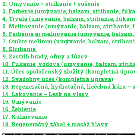
2. Umývanie + strihanie + sušenie
3. Farbenie (umývanie, balzam, strihanie, fúka
4. Trvalá (umývanie, balzam, strihanie, fúkani
5. Melírovanie (umývanie, balzam, strihanie, f
6. Farbenie aj melírovanie (umývanie, balzam, 
7. Ombre melírom (umývanie, balzam, strihanie
8. Strihanie
9. Zostrih brady, ofiny a fúzov
10. Fúkanie, vodová (umývanie, balzam, striha
11. Účes spoločenský zložitý (kompletná úpra
12. Svadobný účes (kompletná úprava)
13. Regeneračná, hydratačná, liečebná kúra 
14. Lakovanie – Lesk na vlasy
15. Umývanie
16. Žehlenie
17. Kulmovanie
18. Regeneračný zábal + masáž hlavy